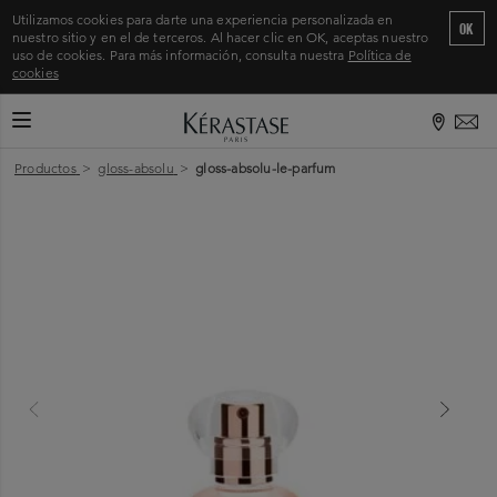
Utilizamos cookies para darte una experiencia personalizada en
OK
nuestro sitio y en el de terceros. Al hacer clic en OK, aceptas nuestro
uso de cookies. Para más información, consulta nuestra
Política de
cookies
CAMBIAR MODO DE NAVEGACIÓN
Inicio
>
Productos
>
gloss-absolu
>
gloss-absolu-le-parfum