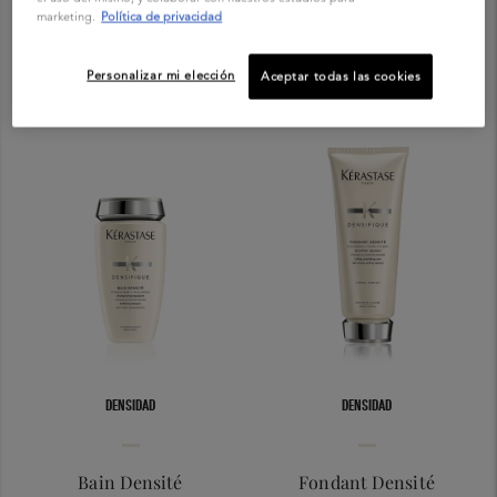
marketing.
Política de privacidad
trata Kérastase. Las tecnologías densificantes, que incluyen ácido hialurónico
e Intra-Cyclane®, hidratan, dimensionan y fortalecen el cabello.
Personalizar mi elección
Aceptar todas las cookies
DENSIDAD
DENSIDAD
Bain Densité
Fondant Densité