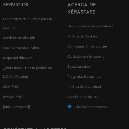
SERVICIOS
ACERCA DE
KÉRASTASE
Diagnóstico de cuidado para tu
Declaración de Accesibilidad
cabello
Política de Cookies
Servicios en el salón
Configuración de cookies
Fusio-Dose en el salón
Cuidado para tu cabello
Mapa del sitio web
Busca tu salón
¿Profesional? Haz tu pedido en
L’Oréal Proshop
Preguntas frecuentes
0800-7763
Política de privacidad
59892218755
Condiciones de uso
[email protected]
Chatea con nosotros