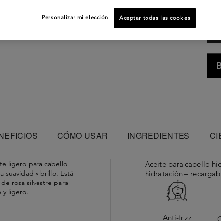
Personalizar mi elección
Aceptar todas las cookies
B
NEFICIOS
CÓMO USAR
INGREDIENTES
CI
e ligero para cabello
Aceite para cabello hidr
a suavidad y brillo. Está
hidratación – recargab
de rosa silvestre para
 y ligero.
Anti-frizz
C