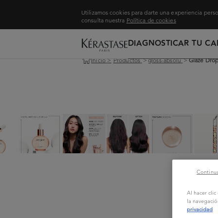
Utilizamos cookies para darte una experiencia perso
consulta nuestra
Política de cookies
DIAGNOSTICAR TU CA
Inicio
>
Productos
>
gloss-absolu
>
Glaze Dro
Continua
Al hacer cli
la navegació
privacidad