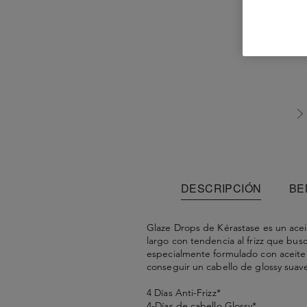
DESCRIPCIÓN
BE
Glaze Drops de Kérastase es un aceit
largo con tendencia al frizz que busc
especialmente formulado con aceite 
conseguir un cabello de glossy suave
4 Días Anti-Frizz*
4-Días de cabello Glossy*