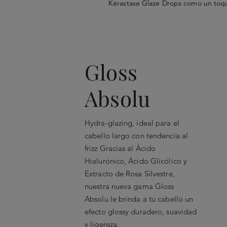
Kérastase Glaze Drops como un toque 
Paso 1: Aplica unas cuantas gotas de medio
Extracto de Rosa Silvestre
Paso 2: Estiliza
El ingrediente del amor por excelen
sensorialidad y feminidad para hablar
Gloss
En caso de contacto directo con los ojos, e
Absolu
Hydra-glazing, ideal para el
cabello largo con tendencia al
frizz Gracias al Ácido
Hialurónico, Ácido Glicólico y
Extracto de Rosa Silvestre,
nuestra nueva gama Gloss
Absolu le brinda a tu cabello un
efecto glossy duradero, suavidad
y ligereza.