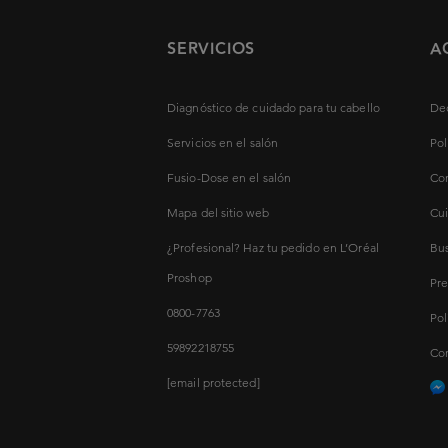
SERVICIOS
A
Diagnóstico de cuidado para tu cabello
Dec
Servicios en el salón
Pol
Fusio-Dose en el salón
Con
Mapa del sitio web
Cui
¿Profesional? Haz tu pedido en L’Oréal
Bus
Proshop
Pre
0800-7763
Pol
59892218755
Con
[email protected]