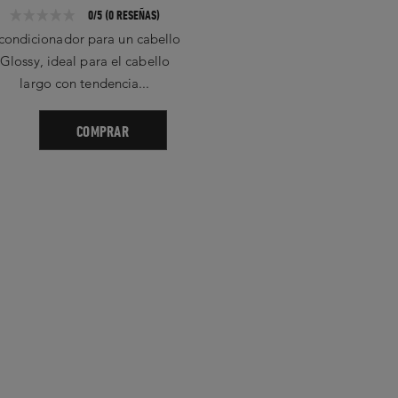
SPRAY
0/5 (0 RESEÑAS)
condicionador para un cabello
Glossy, ideal para el cabello
Todo en 1 
largo con tendencia...
cabello l
COMPRAR