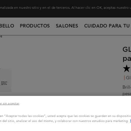
nalizada en nuestro sitio y en el de terceros. Al hacer clic en OK, aceptas nuestro
BELLO
PRODUCTOS
SALONES
CUIDADO PARA TU
ps
G
pa
Gl
Bril
pesa
frizz
r sin aceptar
45
c en “Aceptar todas las cookies”, usted acepta que las cookies se guarden en su dispositi
n del sitio, analizar el uso del mismo, y colaborar con nuestros estudios para marketing.