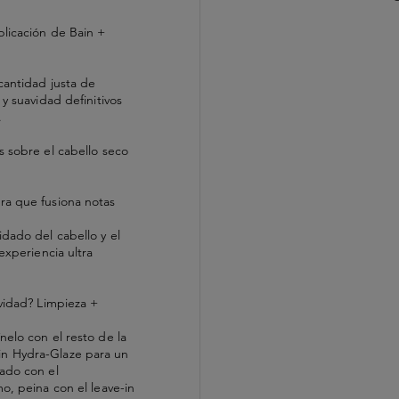
plicación de Bain +
cantidad justa de
 y suavidad definitivos
.
s sobre el cabello seco
ra que fusiona notas
dado del cabello y el
experiencia ultra
avidad? Limpieza +
nelo con el resto de la
n Hydra-Glaze para un
dado con el
o, peina con el leave-in