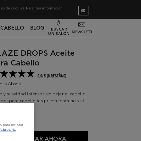
 uso de cookies. Para más información,
OK
 CABELLO
BLOG
BUSCAR
NEWSLETTER
UN SALÓN
LAZE DROPS Aceite
ra Cabello
0,0/5 (0 RESEÑAS)
oss Absolu
lo y suavidad intensos sin dejar el cabello
do, para cabello largo con tendencia al
.
ml
vo para mejorar
Política de
COMPRAR AHORA