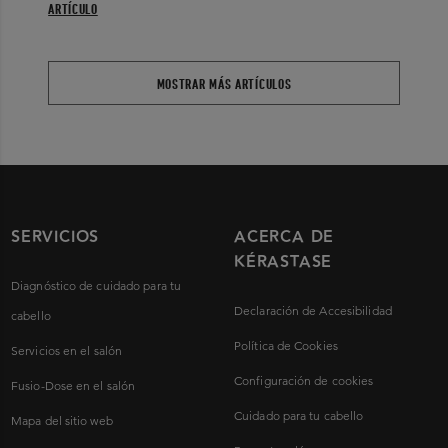
ARTÍCULO
MOSTRAR MÁS ARTÍCULOS
SERVICIOS
ACERCA DE
KÉRASTASE
Diagnóstico de cuidado para tu
Declaración de Accesibilidad
cabello
Política de Cookies
Servicios en el salón
Configuración de cookies
Fusio-Dose en el salón
Cuidado para tu cabello
Mapa del sitio web