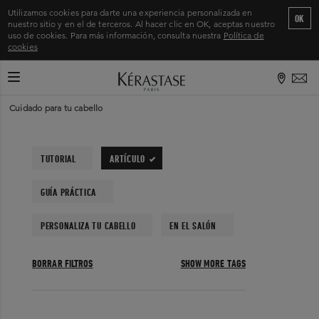
Utilizamos cookies para darte una experiencia personalizada en
OK
nuestro sitio y en el de terceros. Al hacer clic en OK, aceptas nuestro
uso de cookies. Para más información, consulta nuestra
Política de
cookies
CAMBIAR MODO DE NAVEGACIÓN
Inicio
>
Cuidado para tu cabello
TUTORIAL
ARTÍCULO
GUÍA PRÁCTICA
PERSONALIZA TU CABELLO
EN EL SALÓN
BORRAR FILTROS
SHOW MORE TAGS