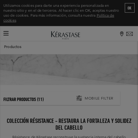
Utilizamos cookies para darte una experiencia personalizada en
OK
nuestro sitio y en el de terceros. Al hacer clic en OK, aceptas nuestro
uso de cookies. Para más información, consulta nuestra
Política de
cookies
CAMBIAR MODO DE NAVEGACIÓN
Inicio
>
Productos
MOBILE FILTER
FILTRAR PRODUCTOS
(11)
COLECCIÓN RÉSISTANCE - RESTAURA LA FORTALEZA Y SOLIDEZ
DEL CABELLO
Résistance de Kérastase reconstruye la sustancia interna del cabello