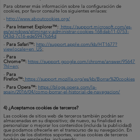
Para obtener más información sobre la configuración de
cookies, por favor consulte los siguientes enlaces:
-
http://www.aboutcookies.org/
-
Para Internet Explorer™:
https://support.microsoft.com/es-
es/windows/eliminar-y-administrar-cookies-168dab11-0753-
043d-7c16-ede5947fc64d
-
Para Safari™:
http://support.apple.com/kb/HT1677?
viewlocale=en_US
;
-
Para
Chrome™:
https://support.google.com/chrome/answer/95647
?hl=en
;
-
Para
Firefox™:
https://support.mozilla.org/es/kb/Borrar%20cookies
-
Para Opera™:
https://blogs.opera.com/la-
spain/2016/04/como-borrar-el-historial-de-navegacion/
4) ¿Aceptamos cookies de terceros?
Las cookies de sitios web de terceros también podrán ser
almacenadas en su dispositivo; de nuevo, su finalidad es
personalizar o mejorar los contenidos (incluida la publicidad)
que podamos ofrecerle en el transcurso de su navegación. En
función de los distintos soportes, varias cookies de terceros
podrán ser empleadas, incluyendo: