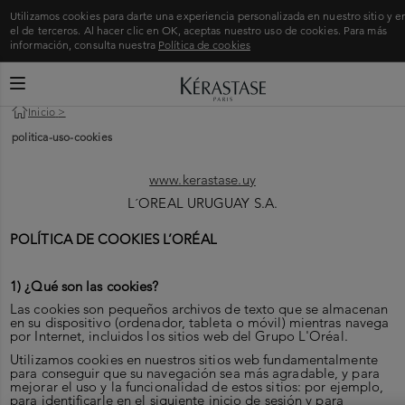
Utilizamos cookies para darte una experiencia personalizada en nuestro sitio y e
el de terceros. Al hacer clic en OK, aceptas nuestro uso de cookies. Para más
información, consulta nuestra
Política de cookies
CAMBIAR MODO DE NAVEGACIÓN
Inicio
>
politica-uso-cookies
www.kerastase.uy
L´OREAL URUGUAY S.A.
POLÍTICA DE COOKIES L’ORÉAL
1) ¿Qué son las cookies?
Las cookies son pequeños archivos de texto que se almacenan
en su dispositivo (ordenador, tableta o móvil) mientras navega
por Internet, incluidos los sitios web del Grupo L'Oréal.
Utilizamos cookies en nuestros sitios web fundamentalmente
para conseguir que su navegación sea más agradable, y para
mejorar el uso y la funcionalidad de estos sitios: por ejemplo,
para identificarle en el siguiente inicio de sesión y para