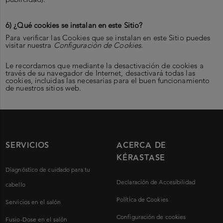
6) ¿Qué cookies se instalan en este Sitio?
Para verificar las Cookies que se instalan en este Sitio puedes
visitar nuestra
Configuración de Cookies.
Le recordamos que mediante la desactivación de cookies a
través de su navegador de Internet, desactivará todas las
cookies, incluidas las necesarias para el buen funcionamiento
de nuestros sitios web.
SERVICIOS
ACERCA DE
KÉRASTASE
Diagnóstico de cuidado para tu
Declaración de Accesibilidad
cabello
Política de Cookies
Servicios en el salón
Configuración de cookies
Fusio-Dose en el salón