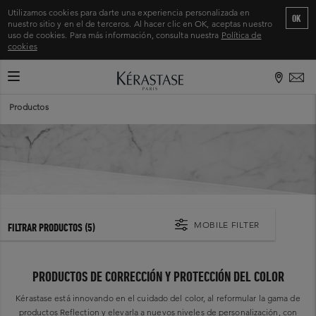
Utilizamos cookies para darte una experiencia personalizada en
OK
nuestro sitio y en el de terceros. Al hacer clic en OK, aceptas nuestro
uso de cookies. Para más información, consulta nuestra
Política de
cookies
CAMBIAR MODO DE NAVEGACIÓN
Inicio
>
Productos
MOBILE FILTER
FILTRAR PRODUCTOS
(5)
PRODUCTOS DE CORRECCIÓN Y PROTECCIÓN DEL COLOR
Kérastase está innovando en el cuidado del color, al reformular la gama de
productos Reflection y elevarla a nuevos niveles de personalización, con