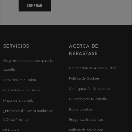
COMPRAR
SERVICIOS
ACERCA DE
KÉRASTASE
Diagnóstico de cuidado para tu
Declaración de Accesibilidad
cabello
Política de Cookies
Servicios en el salón
Configuración de cookies
Fusio-Dose en el salón
Cuidado para tu cabello
Mapa del sitio web
Busca tu salón
¿Profesional? Haz tu pedido en
L’Oréal Proshop
Preguntas frecuentes
0800-7763
Política de privacidad