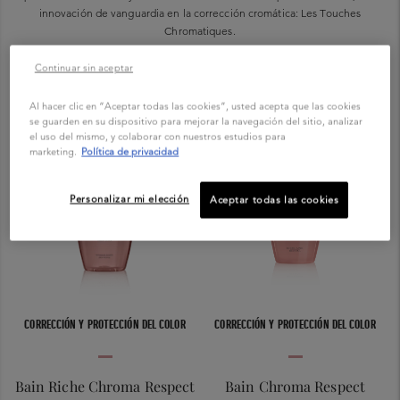
innovación de vanguardia en la corrección cromática: Les Touches
Chromatiques.
Continuar sin aceptar
Al hacer clic en “Aceptar todas las cookies”, usted acepta que las cookies
se guarden en su dispositivo para mejorar la navegación del sitio, analizar
el uso del mismo, y colaborar con nuestros estudios para
marketing.
Política de privacidad
Personalizar mi elección
Aceptar todas las cookies
CORRECCIÓN Y PROTECCIÓN DEL COLOR
CORRECCIÓN Y PROTECCIÓN DEL COLOR
Bain Riche Chroma Respect
Bain Chroma Respect