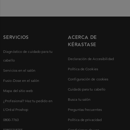
SERVICIOS
ACERCA DE
KÉRASTASE
Diagnóstico de cuidado para tu
Declaración de Accesibilidad
cabello
Política de Cookies
Servicios en el salón
Configuración de cookies
Fusio-Dose en el salón
Cuidado para tu cabello
Mapa del sitio web
Busca tu salón
¿Profesional? Haz tu pedido en
L’Oréal Proshop
Preguntas frecuentes
0800-7763
Política de privacidad
59892218755
Condiciones de uso