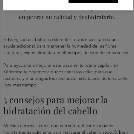
para con nuestro cabello, pueden
empeorar su calidad y deshidratarlo.
Si bien, cada cabello es diferente, todos necesitan de una
ayuda adicional para mantener la humedad de las fibras
capilares, especialmente aquellos tipos de cabellos más secos.
Para ayudarte a mejorar este paso en tu rutina capilar, en
Kérastase te dejamos algunos consejos útiles para que
restaures y mantengas los niveles de hidratación de tu cabello
´por más tiempo.
5 consejos para mejorar la
hidratación del cabello
Muchas personas creen que con solo aplicar productos
hidratantes es suficiente para restaurar el cabello seco. Si bien