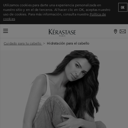
Utilizamos cookies para darte una experiencia personalizada en
OK
nuestro sitio y en el de terceros. Al hacer clic en OK, aceptas nuestro
uso de cookies. Para más información, consulta nuestra
Política de
cookies
CAMBIAR MODO DE NAVEGACIÓN
Inicio
>
Cuidado para tu cabello
>
Hidratación para el cabello