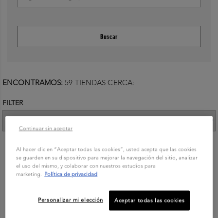
Buscar
ENCONTRAMOS:
59 TIENDAS CERCA:
FILTER
Continuar sin aceptar
ROSARIO
Al hacer clic en “Aceptar todas las cookies”, usted acepta que las cookies
se guarden en su dispositivo para mejorar la navegación del sitio, analizar
EJIDO 1323
el uso del mismo, y colaborar con nuestros estudios para
marketing.
Política de privacidad
CENTRO
Personalizar mi elección
Aceptar todas las cookies
URUGUAY