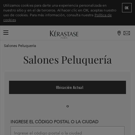
Utilizamos cookies para darte una experiencia personalizada en
OK
nuestro sitio y en el de terceros. Al hacer clic en OK, aceptas nuestro
uso de cookies. Para más información, consulta nuestra
Política de
cookies
CAMBIAR MODO DE NAVEGACIÓN
Inicio
>
Salones Peluqueria
Salones Peluquería
Ubicación Actual
o
INGRESE EL CÓDIGO POSTAL O LA CIUDAD