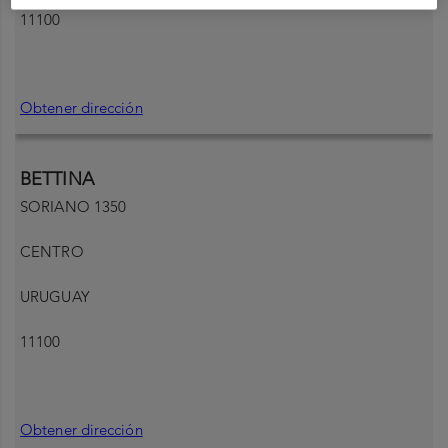
11100
Obtener dirección
BETTINA
SORIANO 1350
CENTRO
URUGUAY
11100
Obtener dirección