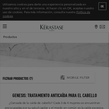
Utilizamos cookies para darte una experiencia personalizada en
OK
nuestro sitio y en el de terceros. Al hacer clic en OK, aceptas nuestro
uso de cookies. Para más información, consulta nuestra
Política de
cookies
CAMBIAR MODO DE NAVEGACIÓN
Inicio
>
Productos
MOBILE FILTER
FILTRAR PRODUCTOS
(7)
GENESIS: TRATAMIENTO ANTICAÍDA PARA EL CABELLO
¿Cansada de la caída de cabello? Cada 3 de 4 mujeres se encuentran
preocupadas por su salud capilar y el miedo en común es la caída excesiva.