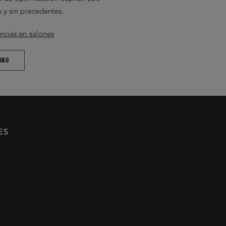
 y sin precedentes.
ncias en salones
ANO
ES