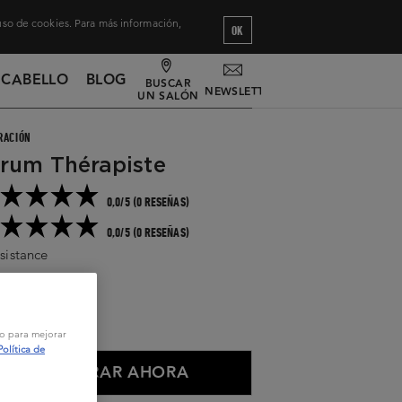
 uso de cookies. Para más información,
OK
 CABELLO
BLOG
BUSCAR
NEWSLETTER
UN SALÓN
RACIÓN
rum Thérapiste
0,0/5 (0 RESEÑAS)
0,0/5 (0 RESEÑAS)
sistance
eguir leyendo
 ml
vo para mejorar
Política de
COMPRAR AHORA