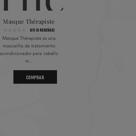
lisacáridos de semillas de
xtracto de hoja de Myrothamnus
a
Masque Thérapiste
Séru
0/5 (0 RESEÑAS)
Masque Thérapiste es una
Sérum Thé
mascarilla de tratamiento
para ca
acondicionador para cabello
demasiado
m...
COMPRAR
Más Reciente
 Star