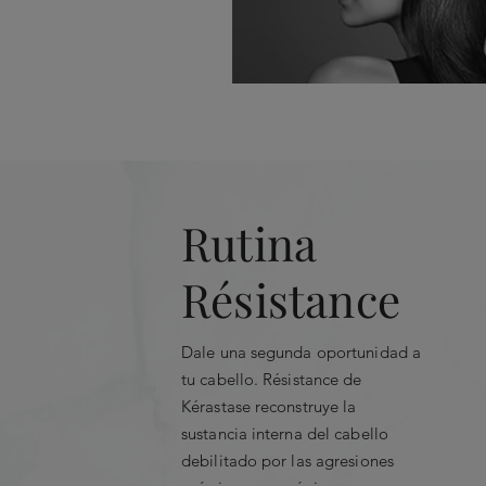
Encabezados
Aplicar sobre el cabello limpio 
con el secador. Dejar actuar
Rutina
CALIFICACIÓN INSTANTÁN
Résistance
Select a row below to filter re
5
★
Dale una segunda oportunidad a
4
★
tu cabello. Résistance de
Kérastase reconstruye la
3
★
sustancia interna del cabello
2
★
debilitado por las agresiones