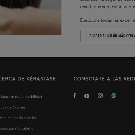
resultados son instantáneos
Descubrir todas las experie
BUSCAR EL SALÓN MÁS CERC
CERCA DE KÉRASTASE
CONÉCTATE A LAS RED
laración de Accesibilidad
ítica de Cookies
figuración de cookies
dado para tu cabello