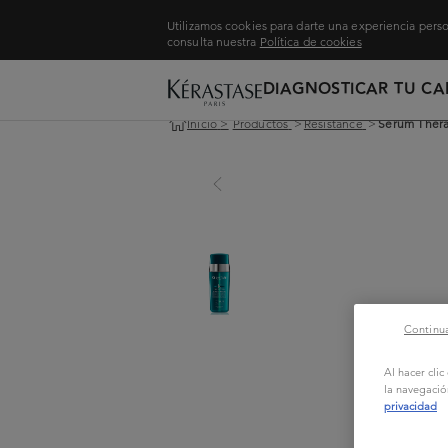
Utilizamos cookies para darte una experiencia perso
consulta nuestra
Política de cookies
DIAGNOSTICAR TU CA
Inicio
>
Productos
>
Resistance
>
Serum Thera
Continua
Al hacer cli
la navegació
privacidad