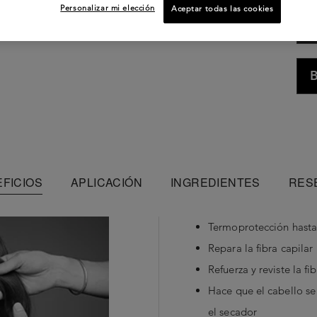
Personalizar mi elección
Aceptar todas las cookies
B
FICIOS
APLICACIÓN
INGREDIENTES
RES
Termoprotección hasta
Repara la fibra capilar
Refuerza y reviste la fi
Hace que el cabello s
el secador