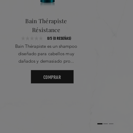
ionona - Trehalosa - Po
0
Tamarindus Indica - E
Flabellifolia - Fraganci
Bain Thérapiste
Résistance
RESEÑA CRÍTICA MÁS ÚTIL
0/5 (0 RESEÑAS)
No Critical Review Found
Bain Thérapiste es un shampoo
diseñado para cabellos muy
dañados y demasiado pro...
COMPRAR
3 Star
4 Star
5