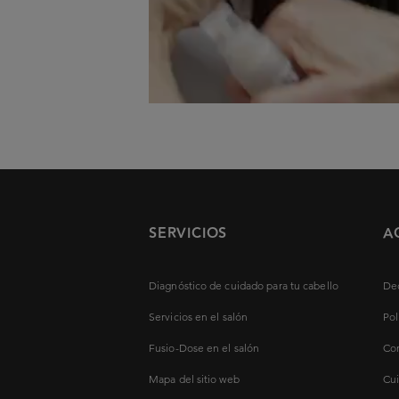
SERVICIOS
A
Diagnóstico de cuidado para tu cabello
Dec
Servicios en el salón
Pol
Fusio-Dose en el salón
Con
Mapa del sitio web
Cui