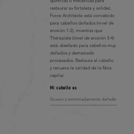
químicas o mecánicas para
1
★
restaurar su fortaleza y solidez.
Force Architecte está concebido
para cabellos dañados (nivel de
erosión 1-2), mientras que
RESEÑA POSITIVA MÁS ÚTIL
Thérapiste (nivel de erosión 3-4)
está diseñado para cabellos muy
No Favorable Review Found
dañados y demasiado
procesados. Restaura el cabello
y renueva la calidad de la fibra
capilar.
Showing 0 out of 0
Mi cabello es
Filter by rating
1 Star
2 Star