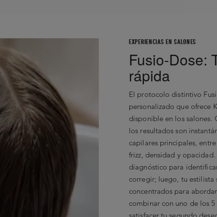
No Records Found
EXPERIENCIAS EN SALONES
Fusio-Dose: 
rápida
El protocolo distintivo Fus
personalizado que ofrece K
disponible en los salones.
los resultados son instant
capilares principales, entr
frizz, densidad y opacidad
diagnóstico para identifica
corregir; luego, tu estilist
concentrados para abordar 
combinar con uno de los 5 
satisfacer tu segundo dese