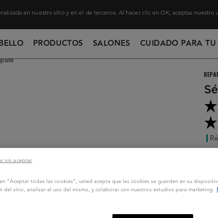
nalizada en nuestro sitio y en el de terceros. Al hacer clic en OK, aceptas nuestro
BELLO
PRODUCTOS
SALONES
CUIDADO PARA TU
piste
REPA
Sé
Ré
...
S
r sin aceptar
30
c en “Aceptar todas las cookies”, usted acepta que las cookies se guarden en su dispositi
n del sitio, analizar el uso del mismo, y colaborar con nuestros estudios para marketing.