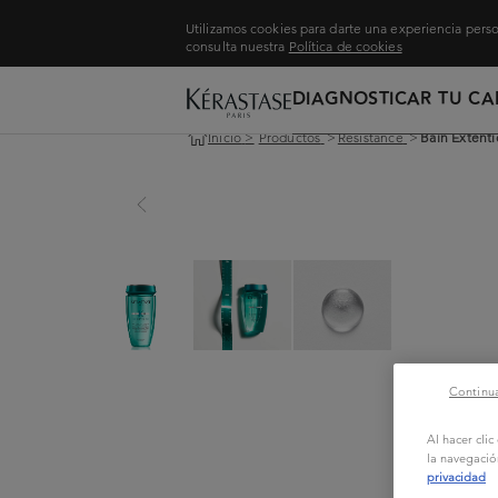
Utilizamos cookies para darte una experiencia perso
consulta nuestra
Política de cookies
DIAGNOSTICAR TU CA
Inicio
>
Productos
>
Resistance
>
Bain Extenti
Continua
Al hacer cli
la navegació
privacidad