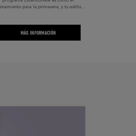
enamiento para la primavera, y tu estilista
u instructor. Ahora es el momento de tomar
 serio tus objetivos para tener un cabello
largo.
MÁS INFORMACIÓN