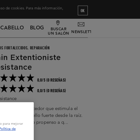
 uso de cookies. Para más información,
OK
 CABELLO
BLOG
BUSCAR
NEWSLETTER
UN SALÓN
OS FORTALECIDOS, REPARACIÓN
in Extentioniste
sistance
0,0/5 (0 RESEÑAS)
0,0/5 (0 RESEÑAS)
sistance
hampoo fortalecedor que estimula el
imiento del cabello fuerte desde la raíz.
abello debilitado propenso a q...
vo para mejorar
ir leyendo
Política de