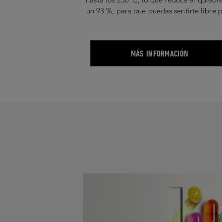
un 93 %, para que puedas sentirte libre 
peinarlo. Tu cabello se mantiene fuert
mientras crece. ¡Voilá!
MÁS INFORMACIÓN