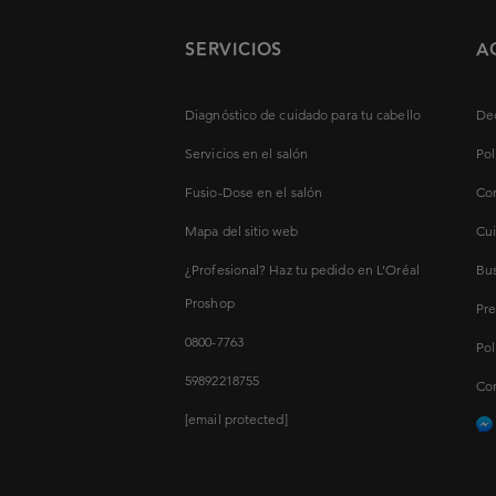
SERVICIOS
A
Diagnóstico de cuidado para tu cabello
Dec
Servicios en el salón
Pol
Fusio-Dose en el salón
Con
Mapa del sitio web
Cui
¿Profesional? Haz tu pedido en L’Oréal
Bus
Proshop
Pre
0800-7763
Pol
59892218755
Con
[email protected]