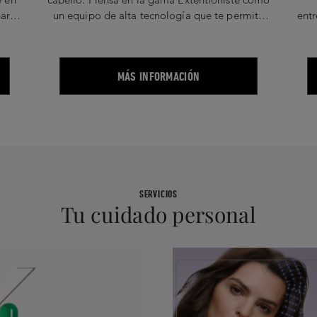
para
un equipo de alta tecnología que te permite
entr
e
alcanzar tu objetivo con más rapidez. Cada
es t
componente desempeña un papel vital para
en
lograr tu objetivo.
MÁS INFORMACIÓN
SERVICIOS
Tu cuidado personal