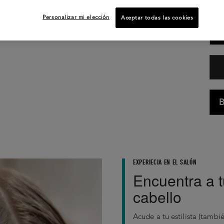
25
Personalizar mi elección
Aceptar todas las cookies
B
EXPERIECIA EN EL SALÓN
Encuentra a t
cabello
Acude a tu estilista (tamb