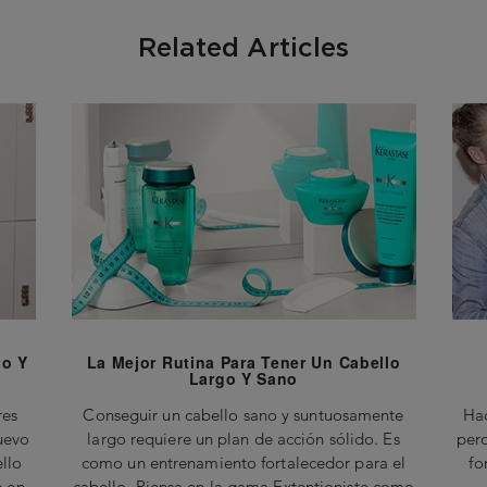
Related Articles
go Y
La Mejor Rutina Para Tener Un Cabello
Largo Y Sano
res
Conseguir un cabello sano y suntuosamente
Hac
uevo
largo requiere un plan de acción sólido. Es
per
llo
como un entrenamiento fortalecedor para el
fo
e en
cabello. Piensa en la gama Extentioniste como