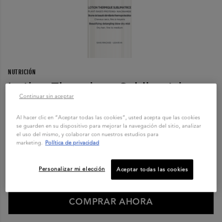
NUTRICIÓN
Lotion Thermique Sublimatrice
Continuar sin aceptar
0,0/5 (0 RESEÑAS)
Al hacer clic en “Aceptar todas las cookies”, usted acepta que las cookies
0,0/5 (0 RESEÑAS)
se guarden en su dispositivo para mejorar la navegación del sitio, analizar
el uso del mismo, y colaborar con nuestros estudios para
Nutritive
marketing.
Política de privacidad
...
Seguir leyendo
150 mL
Personalizar mi elección
Aceptar todas las cookies
COMPRAR AHORA