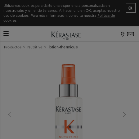
Utilizamos cookies para darte una experiencia personalizada en
OK
nuestro sitio y en el de terceros. Al hacer clic en OK, aceptas nuestro
uso de cookies. Para más información, consulta nuestra
Política de
cookies
CAMBIAR MODO DE NAVEGACIÓN
Inicio
>
Productos
>
Nutritive
>
lotion-thermique