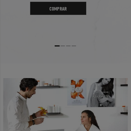
COMPRAR
1
★
Showing 0 out of 0
Más Reciente
0
Filter by rating
1 Star
2 Star
3 Star
4 Star
5 Star
No Records Found