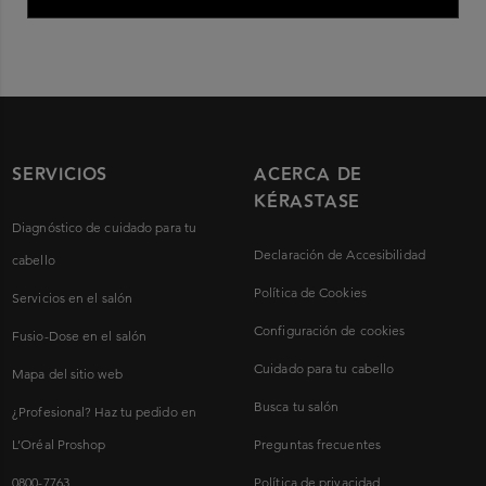
SERVICIOS
ACERCA DE
KÉRASTASE
Diagnóstico de cuidado para tu
Declaración de Accesibilidad
cabello
Política de Cookies
Servicios en el salón
Configuración de cookies
Fusio-Dose en el salón
Cuidado para tu cabello
Mapa del sitio web
Busca tu salón
¿Profesional? Haz tu pedido en
L’Oréal Proshop
Preguntas frecuentes
0800-7763
Política de privacidad