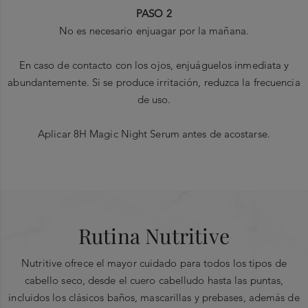
PASO 2
No es necesario enjuagar por la mañana.
En caso de contacto con los ojos, enjuáguelos inmediata y
abundantemente. Si se produce irritación, reduzca la frecuencia
de uso.
Aplicar 8H Magic Night Serum antes de acostarse.
“
Encabezados
Ingredientes principales
-Protege del roce de la almohada
-Restaura la hidratación de la fibra con una acción profunda de
ESCRIBE UNA RESEÑA
Proteínas de origen vegetal:
8 horas
en este serúm, los cereales
El cabello contiene una envoltura protectora
integrales de trigo, maíz y soja actúan como suplemento
-Restaura fibra radiante y juvenil por la mañana
Rutina Nutritive
externa llamada cutícula, que puede debilitarse.
dietético. Mezclados con ácidos grasos, omega y vitaminas,
-Ayuda a restaurar el nivel de hidratación natural.
PROMEDIO DE CALIFICACIÓN DE
CALIFICACIÓN
Al nutrir el cabello con materiales esenciales,
alimentan el cabello con nutrientes esenciales.
LOS CLIENTES
INSTANTÁNEA
Nutritive ofrece el mayor cuidado para todos los tipos de
Nutritive restaura esta barrera protectora,
Select a row
0,0 out of 5 stars
'+98% de cabello más fuerte*
0,0
cabello seco, desde el cuero cabelludo hasta las puntas,
Overall
creando suavidad, brillo y facilidad de
below to filter
Niacinamida:
un derivado de la vitamina B3 que bloquea la
-84 % menos de frizz al instante*
incluidos los clásicos baños, mascarillas y prebases, además de
reviews