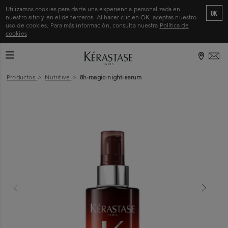
Utilizamos cookies para darte una experiencia personalizada en
OK
nuestro sitio y en el de terceros. Al hacer clic en OK, aceptas nuestro
uso de cookies. Para más información, consulta nuestra
Política de
cookies
CAMBIAR MODO DE NAVEGACIÓN
Inicio
>
Productos
>
Nutritive
>
8h-magic-night-serum