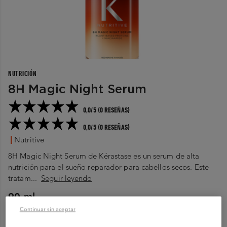
NUTRICIÓN
8H Magic Night Serum
0,0/5 (0 RESEÑAS)
0,0/5 (0 RESEÑAS)
Nutritive
8H Magic Night Serum de Kérastase es un serum de alta
nutrición para el sueño reparador para cabellos secos. Este
tratam...
Seguir leyendo
90 ml
Continuar sin aceptar