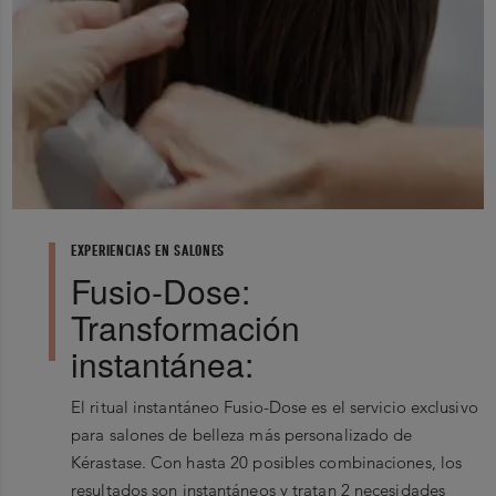
0
1
★
Showing 0 out of 0
Más Reciente
0
Filter by rating
1 Star
2 Star
EXPERIENCIAS EN SALONES
Fusio-Dose:
3 Star
4 Star
Transformación
5 Star
instantánea:
El ritual instantáneo Fusio-Dose es el servicio exclusivo
para salones de belleza más personalizado de
No Records Found
Kérastase. Con hasta 20 posibles combinaciones, los
resultados son instantáneos y tratan 2 necesidades