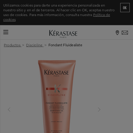
Utilizamos cookies para darte una experiencia personalizada en
OK
nuestro sitio y en el de terceros. Al hacer clic en OK, aceptas nuestro
uso de cookies. Para más información, consulta nuestra
Política de
cookies
CAMBIAR MODO DE NAVEGACIÓN
Inicio
>
Productos
>
Discipline
>
Fondant Fluidealiste