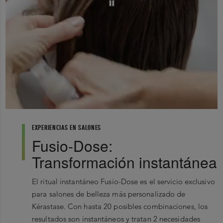
cártamo - Ci 19140/Amarillo 5 - Ci 17200/Rojo 33 -
0
Tocoferol - BHT - Citrato de sodio - Fragancia
1
★
Showing 0 out of 0
Más Reciente
0
Filter by rating
1 Star
2 Star
EXPERIENCIAS EN SALONES
Fusio-Dose:
3 Star
4 Star
Transformación instantánea
5 Star
El ritual instantáneo Fusio-Dose es el servicio exclusivo
para salones de belleza más personalizado de
Kérastase. Con hasta 20 posibles combinaciones, los
No Records Found
resultados son instantáneos y tratan 2 necesidades