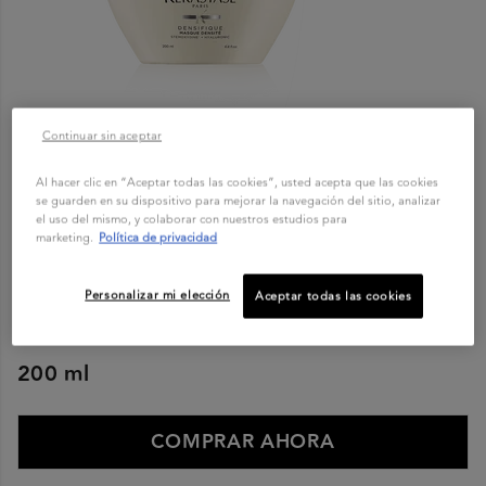
Continuar sin aceptar
DENSIDAD
Al hacer clic en “Aceptar todas las cookies”, usted acepta que las cookies
Masque Densité
se guarden en su dispositivo para mejorar la navegación del sitio, analizar
el uso del mismo, y colaborar con nuestros estudios para
0,0/5 (0 RESEÑAS)
marketing.
Política de privacidad
0,0/5 (0 RESEÑAS)
Personalizar mi elección
Aceptar todas las cookies
Densifique
...
Seguir leyendo
200 ml
COMPRAR AHORA