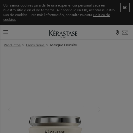
Utilizamos cookies para darte una experiencia personalizada en
OK
nuestro sitio y en el de terceros. Al hacer clic en OK, aceptas nuestro
uso de cookies. Para más información, consulta nuestra
Política de
cookies
CAMBIAR MODO DE NAVEGACIÓN
Inicio
>
Productos
>
Densifique
>
Masque Densite