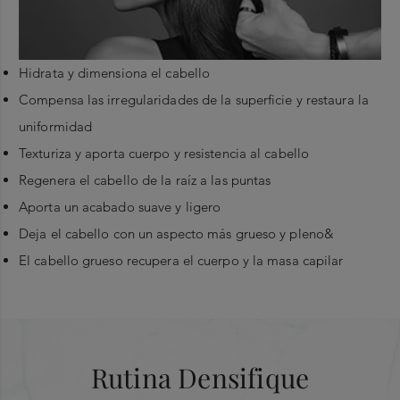
Hidrata y dimensiona el cabello
Compensa las irregularidades de la superficie y restaura la
uniformidad
Texturiza y aporta cuerpo y resistencia al cabello
Regenera el cabello de la raíz a las puntas
Aporta un acabado suave y ligero
Deja el cabello con un aspecto más grueso y pleno&
“
El cabello grueso recupera el cuerpo y la masa capilar
Encabezados
Ingredientes principales
Aplicar sobre el cabello lavado y secado con toalla
a 2-3 cm de la raíz. Masajear sobre el largo del
ESCRIBE UNA RESEÑA
®
Stemoxydine
: Crea el ambiente óptimo para permitir
cabello y las puntas. Dejar actuar durante 3 a 5
falta sugerencia profesional
minutos. Emulsionar y enjuagar bien.
lainteracción entre las células madre y así despierta a
Rutina Densifique
losfolículos inactivos.
PROMEDIO DE CALIFICACIÓN DE
CALIFICACIÓN