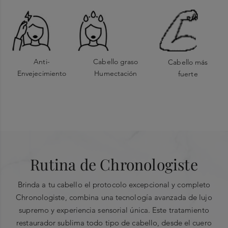
Anti-
Cabello graso
Cabello más
Envejecimiento
Humectación
fuerte
Ingredientes clave
Extracto de Mirra
Lista completa de ingredientes
ISODODECANO ● DIMETICONA ● TRIGLICÉRIDO
Rutina de Chronologiste
CAPRÍLICO/CÁPRICA ● DIMETICONA ● DICAPRILILO
ÉTER ● DIMETICONOL ● TRIMETILSILOXISILICATO ●
Brinda a tu cabello el protocolo excepcional y completo
PERFUME / FRAGANCIA ● LINALOOL ● ACEITE DE
Chronologiste, combina una tecnología avanzada de lujo
ARGANIA SPINOSA ● ACEITE DE SEMILLA DE
supremo y experiencia sensorial única. Este tratamiento
HELIANTHUS ANNUUS / ACEITE DE SEMILLA DE
restaurador sublima todo tipo de cabello, desde el cuero