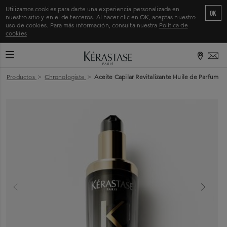
Utilizamos cookies para darte una experiencia personalizada en
OK
nuestro sitio y en el de terceros. Al hacer clic en OK, aceptas nuestro
uso de cookies. Para más información, consulta nuestra
Política de
cookies
CAMBIAR MODO DE NAVEGACIÓN
Inicio
>
Productos
>
Chronologiste
>
Aceite Capilar Revitalizante Huile de Parfum