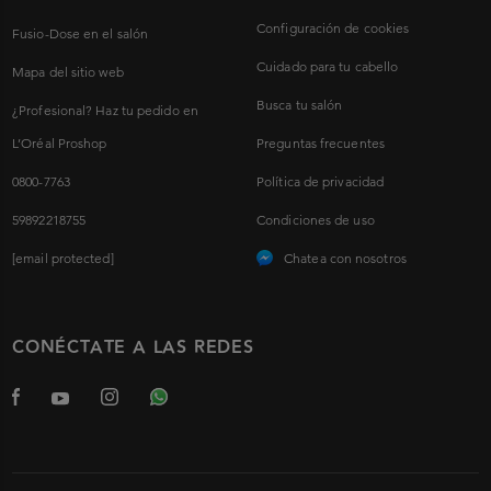
Configuración de cookies
Fusio-Dose en el salón
Cuidado para tu cabello
Mapa del sitio web
Busca tu salón
¿Profesional? Haz tu pedido en
L’Oréal Proshop
Preguntas frecuentes
0800-7763
Política de privacidad
59892218755
Condiciones de uso
[email protected]
Chatea con nosotros
CONÉCTATE A LAS REDES