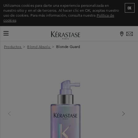
Utilizamos cookies para darte una experiencia personalizada en
OK
nuestro sitio y en el de terceros. Al hacer clic en OK, aceptas nuestro
uso de cookies. Para más información, consulta nuestra
Política de
cookies
CAMBIAR MODO DE NAVEGACIÓN
Inicio
>
Productos
>
Blond Absolu
>
Blonde Guard