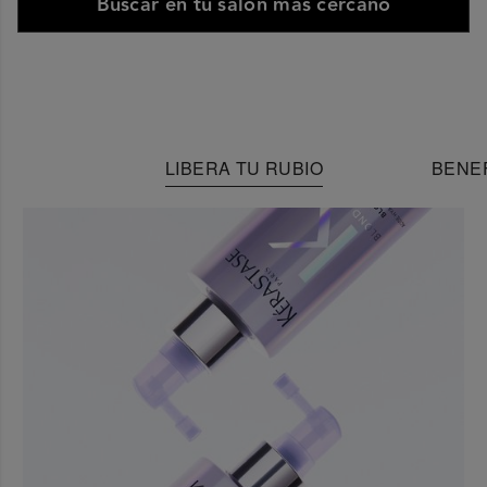
Buscar en tu salón más cercano
LIBERA TU RUBIO
BENEF