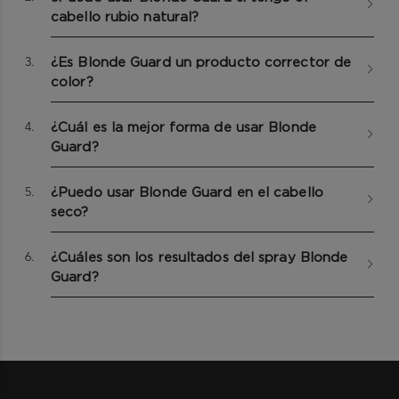
cabello rubio natural?
Paso 1
:
Aplicar uniformemente sobre el cabello lavado y
CALIFORNIA SPLASH
3.
secado con toalla, desde las raíces hasta las puntas.
¿Es Blonde Guard un producto corrector de
Flores en flor y notas cítricas chispeantes como notas de
color?
Paso 2:
No aclarar
salida que dan paso a una experiencia llena de audacia.
Paso 3:
Usar antes del peinado con calor (secado con
4.
¿Cuál es la mejor forma de usar Blonde
secador) o del secado al aire y de la exposición a los
Guard?
agentes externos.
En caso de contacto directo con los ojos, enjuágalos
5.
¿Puedo usar Blonde Guard en el cabello
cuidadosamente con agua. Evita el contacto con los ojos.
seco?
Solo para adultos.
6.
¿Cuáles son los resultados del spray Blonde
Guard?