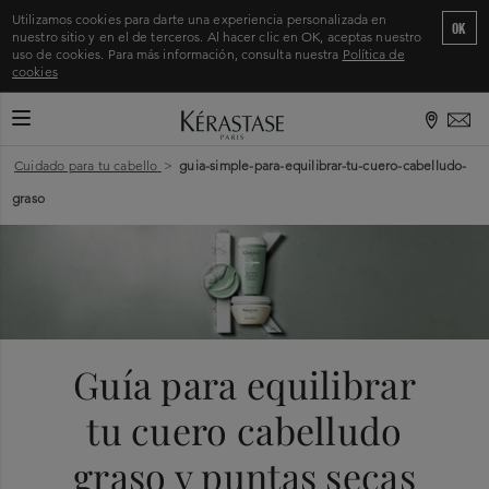
Utilizamos cookies para darte una experiencia personalizada en
OK
nuestro sitio y en el de terceros. Al hacer clic en OK, aceptas nuestro
uso de cookies. Para más información, consulta nuestra
Política de
cookies
CAMBIAR MODO DE NAVEGACIÓN
Inicio
>
Cuidado para tu cabello
>
guia-simple-para-equilibrar-tu-cuero-cabelludo-
graso
Guía para equilibrar
tu cuero cabelludo
graso y puntas secas