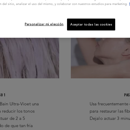
0
01
n del sitio, analizar el uso del mismo, y colaborar con nuestros estudios para marketing.
Personalizar mi elección
Aceptar todas las cookies
SO 1
PAS
Bain Ultra-Vioet una
Usa frecuentemente o
 reducir los tonos
para restaurar las fi
ctuar de 2 a 5
Dejalo actuar 3 minu
 de que tan fría