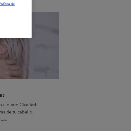
2
Política de
O 2
 a diario Cicaflash
bras de tu cabello.
tos.