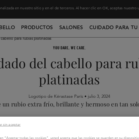
nalizada en nuestro sitio y en el de terceros. Al hacer clic en OK, aceptas nuestro
BELLO
PRODUCTOS
SALONES
CUIDADO PARA TU
cabello para rubias platinadas
YOU DARE, WE CARE.
dado del cabello para ru
platinadas
Logotipo de Kérastase París •
julio 3, 2024
un rubio extra frío, brillante y hermoso en tan sol
r sin aceptar
c en “Aceptar todas las cookies”, usted acepta que las cookies se guarden en su dispositi