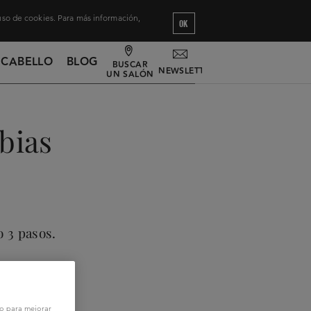
 uso de cookies. Para más información,
OK
 CABELLO
BLOG
BUSCAR
NEWSLETTER
UN SALÓN
bias
o 3 pasos.
vo para mejorar