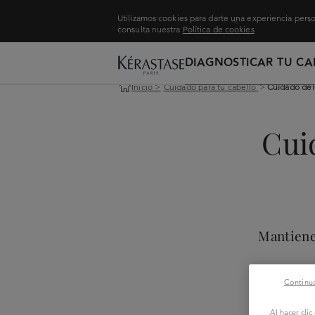
Utilizamos cookies para darte una experiencia perso
consulta nuestra
Política de cookies
DIAGNOSTICAR TU CA
Inicio
>
Cuidado para tu cabello
>
Cuidado del 
Cui
Mantiene 
Continua
Al hacer cli