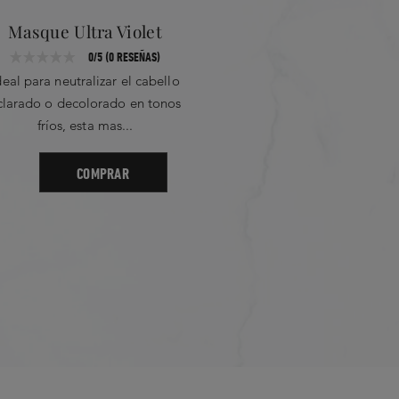
Masque Ultra Violet
C
0/5 (0 RESEÑAS)
deal para neutralizar el cabello
Esta cre
clarado o decolorado en tonos
opalescent
fríos, esta mas...
rubi
COMPRAR