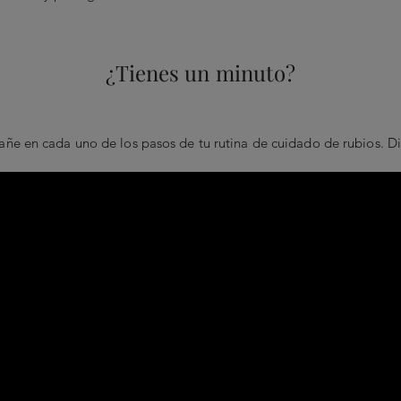
¿Tienes un minuto?
e en cada uno de los pasos de tu rutina de cuidado de rubios. Dile