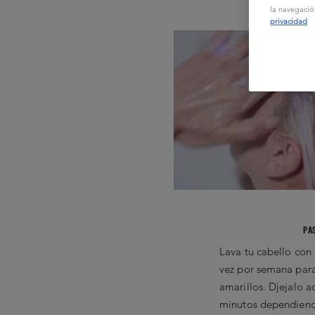
la navegació
privacidad
PA
Lava tu cabello con 
vez por semana para
amarillos. Djejalo a
minutos dependiendo