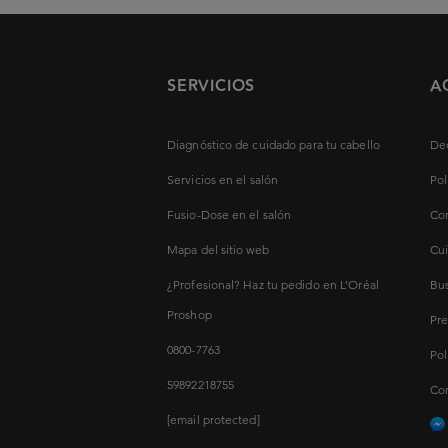
SERVICIOS
A
Diagnóstico de cuidado para tu cabello
Dec
Servicios en el salón
Pol
Fusio-Dose en el salón
Con
Mapa del sitio web
Cui
¿Profesional? Haz tu pedido en L’Oréal
Bus
Proshop
Pre
0800-7763
Pol
59892218755
Con
[email protected]