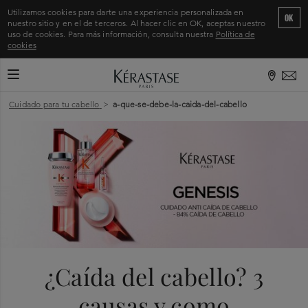
Utilizamos cookies para darte una experiencia personalizada en
OK
nuestro sitio y en el de terceros. Al hacer clic en OK, aceptas nuestro
uso de cookies. Para más información, consulta nuestra
Política de
cookies
CAMBIAR MODO DE NAVEGACIÓN
Inicio
>
Cuidado para tu cabello
>
a-que-se-debe-la-caida-del-cabello
¿Caída del cabello? 3
causas y como