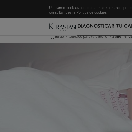
Utilizamos cookies para darte una experiencia perso
consulta nuestra
Política de cookies
DIAGNOSTICAR TU CA
Inicio
>
Cuidado para tu cabello
>
a-one-minut