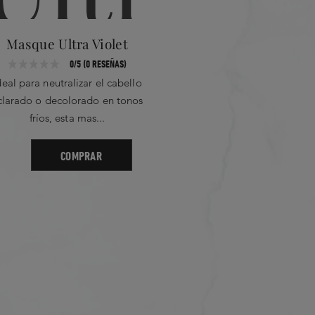
Masque Ultra Violet
C
0/5 (0 RESEÑAS)
deal para neutralizar el cabello
Esta cre
clarado o decolorado en tonos
opalescent
fríos, esta mas...
rubi
COMPRAR