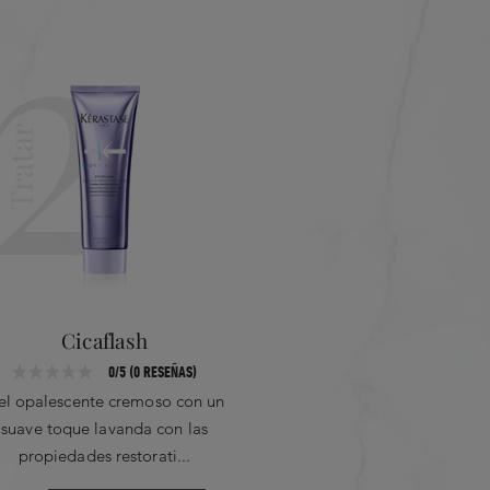
2
Texturizar
Tratar
Cicaflash
C
0/5 (0 RESEÑAS)
el opalescente cremoso con un
Esta cre
suave toque lavanda con las
opalescent
propiedades restorati...
rubi